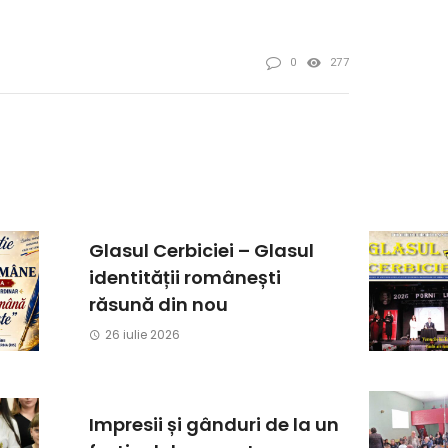
0
277
Glasul Cerbiciei – Glasul
identității românești
răsună din nou
26 iulie 2026
Impresii și gânduri de la un