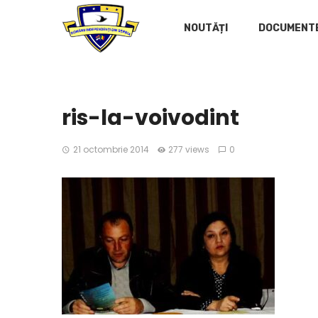
NOUTĂȚI
DOCUMENT
ris-la-voivodint
21 octombrie 2014
277 views
0