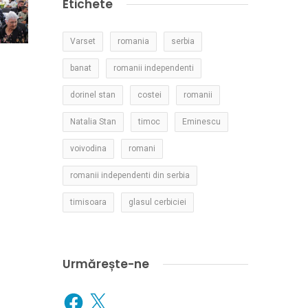
Etichete
Varset
romania
serbia
banat
romanii independenti
dorinel stan
costei
romanii
Natalia Stan
timoc
Eminescu
voivodina
romani
romanii independenti din serbia
timisoara
glasul cerbiciei
Urmărește-ne
Facebook
X