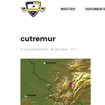
NOUTĂȚI
DOCUMENT
cutremur
3 noiembrie 2014
230 views
0