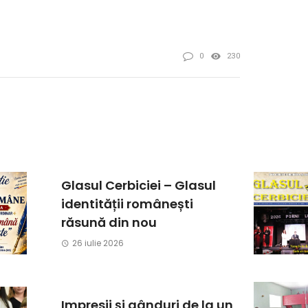
0
230
Glasul Cerbiciei – Glasul
identității românești
răsună din nou
26 iulie 2026
Impresii și gânduri de la un