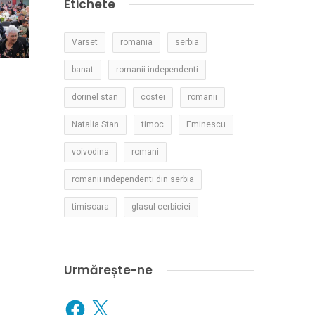
Etichete
Varset
romania
serbia
banat
romanii independenti
dorinel stan
costei
romanii
Natalia Stan
timoc
Eminescu
voivodina
romani
romanii independenti din serbia
timisoara
glasul cerbiciei
Urmărește-ne
Facebook
X