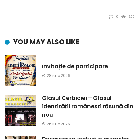
0
236
YOU MAY ALSO LIKE
Invitație de participare
28 iulie 2026
Glasul Cerbiciei – Glasul
identității românești răsună din
nou
26 iulie 2026
Decernarea festivă a premiilor