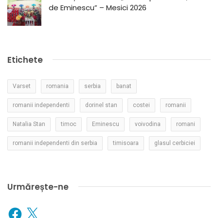
de Eminescu” – Mesici 2026
Etichete
Varset
romania
serbia
banat
romanii independenti
dorinel stan
costei
romanii
Natalia Stan
timoc
Eminescu
voivodina
romani
romanii independenti din serbia
timisoara
glasul cerbiciei
Urmărește-ne
Facebook
X