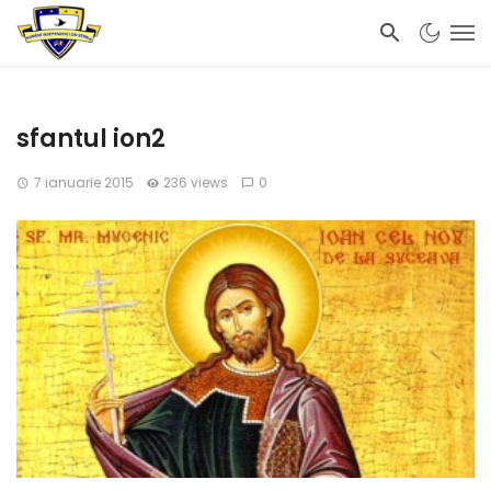
sfantul ion2
7 ianuarie 2015
236 views
0