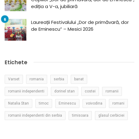
ediția a V-a, jubiliară
Laureații Festivalului „Dor de primăvară, dor
de Eminescu” – Mesici 2026
Etichete
Varset
romania
serbia
banat
romanii independenti
dorinel stan
costei
romanii
Natalia Stan
timoc
Eminescu
voivodina
romani
romanii independenti din serbia
timisoara
glasul cerbiciei