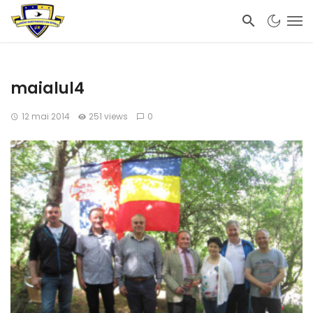
maialul4
12 mai 2014
251 views
0