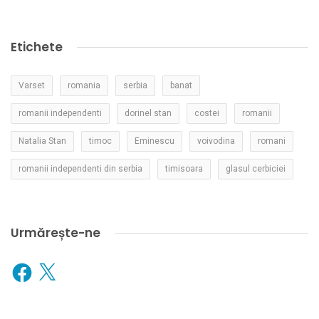
Etichete
Varset
romania
serbia
banat
romanii independenti
dorinel stan
costei
romanii
Natalia Stan
timoc
Eminescu
voivodina
romani
romanii independenti din serbia
timisoara
glasul cerbiciei
Urmărește-ne
Facebook
X