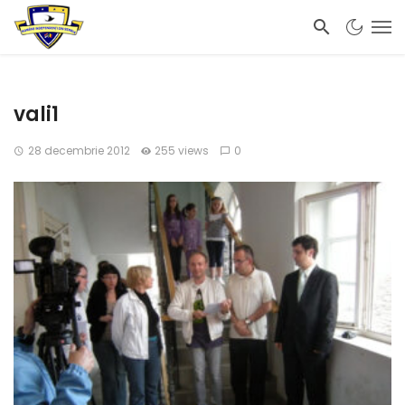
vali1
28 decembrie 2012
255 views
0