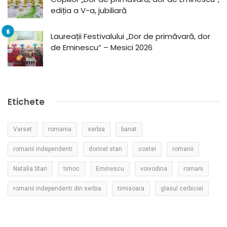
ediția a V-a, jubiliară
Laureații Festivalului „Dor de primăvară, dor
de Eminescu” – Mesici 2026
Etichete
Varset
romania
serbia
banat
romanii independenti
dorinel stan
costei
romanii
Natalia Stan
timoc
Eminescu
voivodina
romani
romanii independenti din serbia
timisoara
glasul cerbiciei