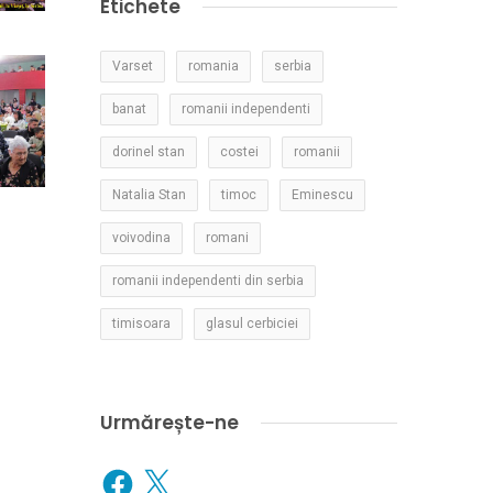
Etichete
Varset
romania
serbia
banat
romanii independenti
dorinel stan
costei
romanii
Natalia Stan
timoc
Eminescu
voivodina
romani
romanii independenti din serbia
timisoara
glasul cerbiciei
Urmărește-ne
Facebook
X