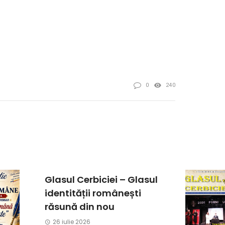
0
240
Glasul Cerbiciei – Glasul
identității românești
răsună din nou
26 iulie 2026