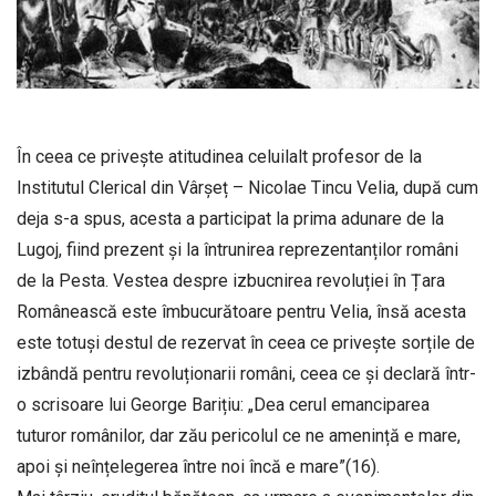
În ceea ce privește atitudinea celuilalt profesor de la
Institutul Clerical din Vârșeț – Nicolae Tincu Velia, după cum
deja s-a spus, acesta a participat la prima adunare de la
Lugoj, fiind prezent și la întrunirea reprezentanților români
de la Pesta. Vestea despre izbucnirea revoluției în Țara
Românească este îmbucurătoare pentru Velia, însă acesta
este totuși destul de rezervat în ceea ce privește sorțile de
izbândă pentru revoluționarii români, ceea ce și declară într-
o scrisoare lui George Barițiu: „Dea cerul emanciparea
tuturor românilor, dar zău pericolul ce ne amenință e mare,
apoi și neînțelegerea între noi încă e mare”(16).