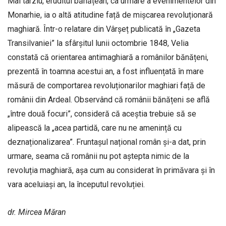
Mai târziu, eruditul bănățean, ca urmare a evenimentelor din
Monarhie, ia o altă atitudine față de mișcarea revoluționară
maghiară. Într-o relatare din Vârșeț publicată în „Gazeta
Transilvaniei” la sfârșitul lunii octombrie 1848, Velia
constată că orientarea antimaghiară a românilor bănățeni,
prezentă în toamna acestui an, a fost influențată în mare
măsură de comportarea revoluționarilor maghiari față de
românii din Ardeal. Observând că românii bănățeni se află
„între două focuri”, consideră că aceștia trebuie să se
alipească la „acea partidă, care nu ne amenință cu
deznaționalizarea”. Fruntașul național român și-a dat, prin
urmare, seama că românii nu pot aștepta nimic de la
revoluția maghiară, așa cum au considerat în primăvara și în
vara aceluiași an, la începutul revoluției.
dr. Mircea Măran