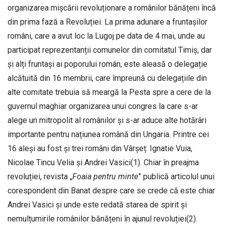
organizarea mișcării revoluționare a românilor bănățeni încă
din prima fază a Revoluției. La prima adunare a fruntașilor
români, care a avut loc la Lugoj pe data de 4 mai, unde au
participat reprezentanții comunelor din comitatul Timiș, dar
și alți fruntași ai poporului român, este aleasă o delegație
alcătuită din 16 membrii, care împreună cu delegațiile din
alte comitate trebuia să meargă la Pesta spre a cere de la
guvernul maghiar organizarea unui congres la care s-ar
alege un mitropolit al românilor și s-ar aduce alte hotărâri
importante pentru națiunea română din Ungaria. Printre cei
16 aleși au fost și trei români din Vârșeț: Ignatie Vuia,
Nicolae Tincu Velia și Andrei Vasici(1). Chiar în preajma
revoluției, revista „
Foaia pentru minte
” publică articolul unui
corespondent din Banat despre care se crede că este chiar
Andrei Vasici și unde este redată starea de spirit și
nemulțumirile românilor bănățeni în ajunul revoluției(2).