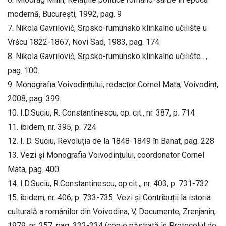
modernă, București, 1992, pag. 9
7. Nikola Gavrilović, Srpsko-rumunsko klirikalno učilište u
Vršcu 1822-1867, Novi Sad, 1983, pag. 174
8. Nikola Gavrilović, Srpsko-rumunsko klirikalno učilište…,
pag. 100.
9. Monografia Voivodințului, redactor Cornel Mata, Voivodinț,
2008, pag. 399.
10. I.D.Suciu, R. Constantinescu, op. cit., nr. 387, p. 714
11. ibidem, nr. 395, p. 724
12. I. D. Suciu, Revoluția de la 1848-1849 în Banat, pag. 228
13. Vezi și Monografia Voivodințului, coordonator Cornel
Mata, pag. 400
14. I.D.Suciu, R.Constantinescu, op.cit.,, nr. 403, p. 731-732
15. ibidem, nr. 406, p. 733-735. Vezi și Contribuții la istoria
culturală a românilor din Voivodina, V, Documente, Zrenjanin,
1979, nr. 257, pag. 332-334 (copie păstrată în Protocolul de