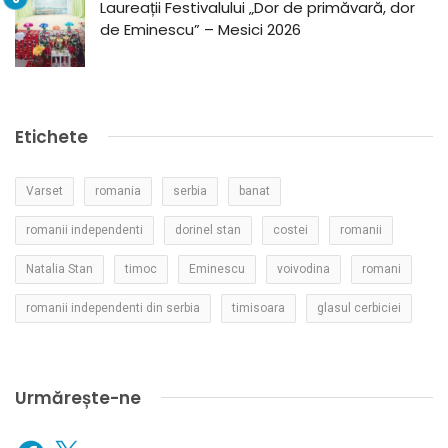
Laureații Festivalului „Dor de primăvară, dor
de Eminescu” – Mesici 2026
Etichete
Varset
romania
serbia
banat
romanii independenti
dorinel stan
costei
romanii
Natalia Stan
timoc
Eminescu
voivodina
romani
romanii independenti din serbia
timisoara
glasul cerbiciei
Urmărește-ne
Facebook
X