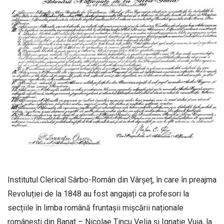
Institutul Clerical Sârbo-Român din Vârșeț, în care în preajma
Revoluției de la 1848 au fost angajați ca profesori la
secțiile în limba română fruntașii mișcării naționale
românești din Banat – Nicolae Tincu Velia și Ignatie Vuia, la