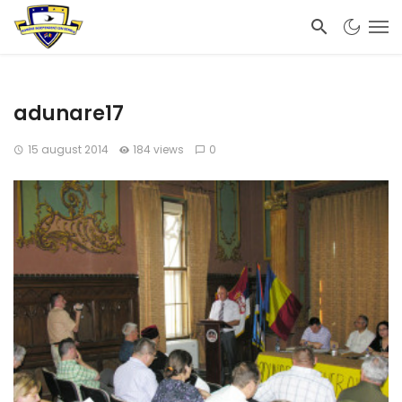
adunare17
15 august 2014
184 views
0