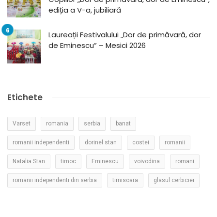
ediția a V-a, jubiliară
Laureații Festivalului „Dor de primăvară, dor
de Eminescu” – Mesici 2026
Etichete
Varset
romania
serbia
banat
romanii independenti
dorinel stan
costei
romanii
Natalia Stan
timoc
Eminescu
voivodina
romani
romanii independenti din serbia
timisoara
glasul cerbiciei