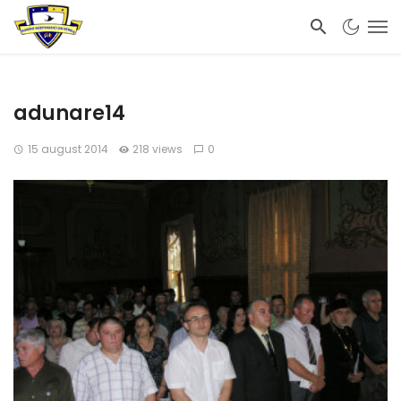
adunare14
15 august 2014
218 views
0