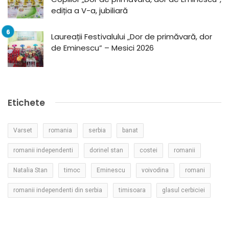
ediția a V-a, jubiliară
Laureații Festivalului „Dor de primăvară, dor
de Eminescu” – Mesici 2026
Etichete
Varset
romania
serbia
banat
romanii independenti
dorinel stan
costei
romanii
Natalia Stan
timoc
Eminescu
voivodina
romani
romanii independenti din serbia
timisoara
glasul cerbiciei