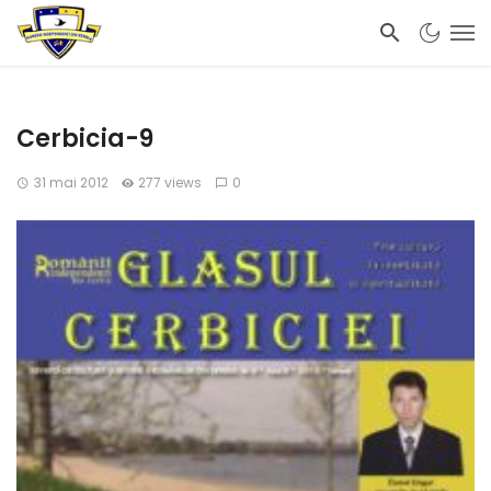
Cerbicia-9
31 mai 2012
277 views
0