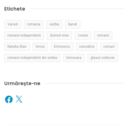
Etichete
Varset
romania
serbia
banat
romanii independenti
dorinel stan
costei
romanii
Natalia Stan
timoc
Eminescu
voivodina
romani
romanii independenti din serbia
timisoara
glasul cerbiciei
Urmărește-ne
Facebook
X