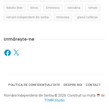
Natalia Stan
timoc
Eminescu
voivodina
romani
romanii independenti din serbia
timisoara
glasul cerbiciei
Urmărește-ne
Facebook
X
POLITICA DE CONFIDENȚIALITATE
DESPRE NOI
CONTACT
Românii Independenți din Serbia © 2026. Construit cu multă
de
TOWR Studio