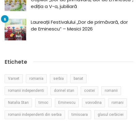
ediția a V-a, jubiliară
Laureații Festivalului „Dor de primăvară, dor
de Eminescu” – Mesici 2026
Etichete
Varset
romania
serbia
banat
romanii independenti
dorinel stan
costei
romanii
Natalia Stan
timoc
Eminescu
voivodina
romani
romanii independenti din serbia
timisoara
glasul cerbiciei