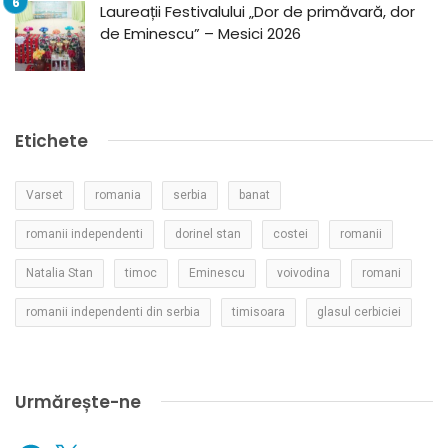
Laureații Festivalului „Dor de primăvară, dor
de Eminescu” – Mesici 2026
Etichete
Varset
romania
serbia
banat
romanii independenti
dorinel stan
costei
romanii
Natalia Stan
timoc
Eminescu
voivodina
romani
romanii independenti din serbia
timisoara
glasul cerbiciei
Urmărește-ne
Facebook
X