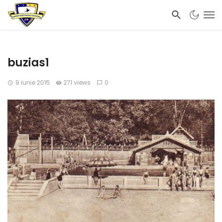
buzias1
9 iunie 2015
271 views
0