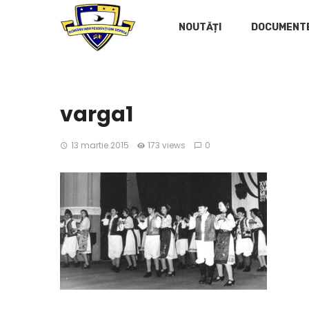
NOUTĂȚI
DOCUMENT
varga1
13 martie 2015
173 views
0