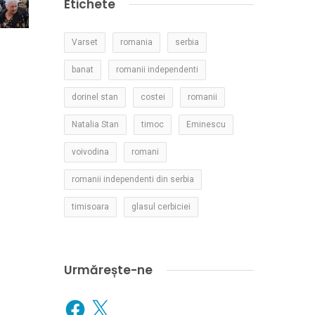
Etichete
Varset
romania
serbia
banat
romanii independenti
dorinel stan
costei
romanii
Natalia Stan
timoc
Eminescu
voivodina
romani
romanii independenti din serbia
timisoara
glasul cerbiciei
Urmărește-ne
Facebook
X