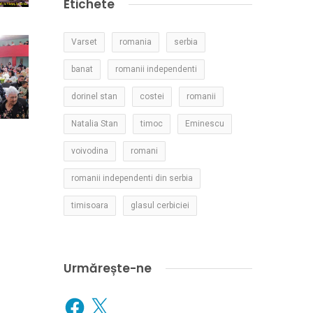
Etichete
Varset
romania
serbia
banat
romanii independenti
dorinel stan
costei
romanii
Natalia Stan
timoc
Eminescu
voivodina
romani
romanii independenti din serbia
timisoara
glasul cerbiciei
Urmărește-ne
Facebook
X