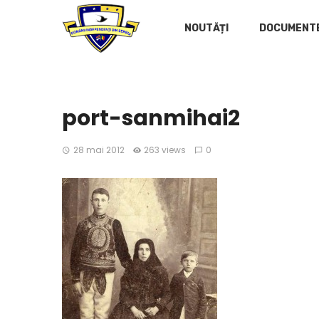
NOUTĂȚI
DOCUMENT
port-sanmihai2
28 mai 2012
263 views
0