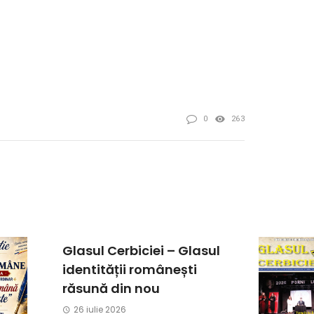
0
263
Glasul Cerbiciei – Glasul
identității românești
răsună din nou
26 iulie 2026