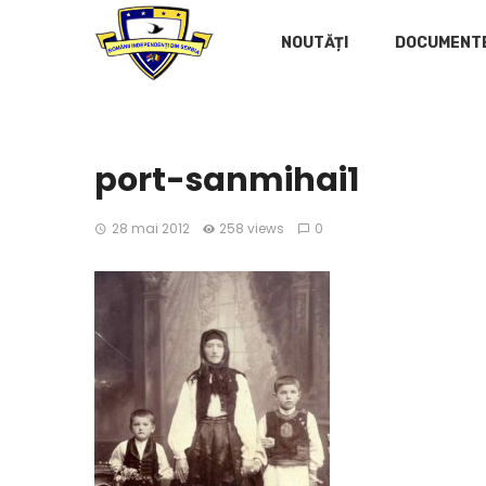
NOUTĂȚI
DOCUMENT
port-sanmihai1
28 mai 2012
258 views
0