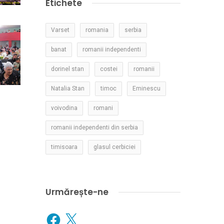
Etichete
Varset
romania
serbia
banat
romanii independenti
dorinel stan
costei
romanii
Natalia Stan
timoc
Eminescu
voivodina
romani
romanii independenti din serbia
timisoara
glasul cerbiciei
Urmărește-ne
Facebook
X