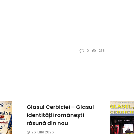
0
258
Glasul Cerbiciei – Glasul
identității românești
răsună din nou
26 iulie 2026