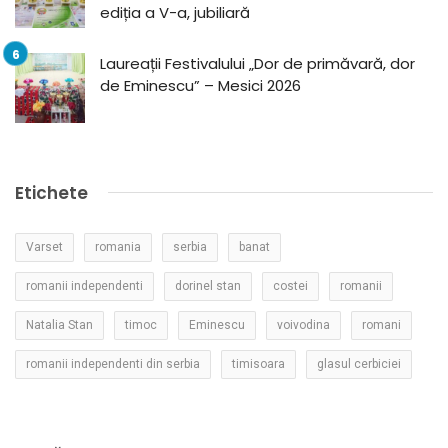
ediția a V-a, jubiliară
Laureații Festivalului „Dor de primăvară, dor
de Eminescu” – Mesici 2026
Etichete
Varset
romania
serbia
banat
romanii independenti
dorinel stan
costei
romanii
Natalia Stan
timoc
Eminescu
voivodina
romani
romanii independenti din serbia
timisoara
glasul cerbiciei