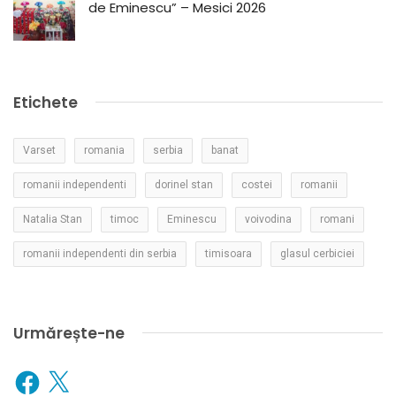
de Eminescu” – Mesici 2026
Etichete
Varset
romania
serbia
banat
romanii independenti
dorinel stan
costei
romanii
Natalia Stan
timoc
Eminescu
voivodina
romani
romanii independenti din serbia
timisoara
glasul cerbiciei
Urmărește-ne
Facebook
X