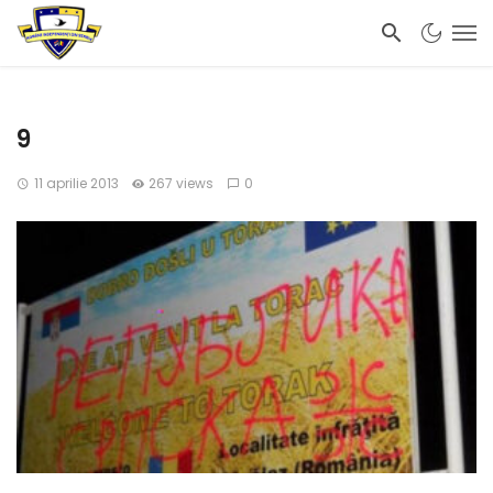
9
11 aprilie 2013
267 views
0