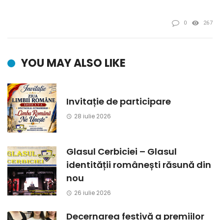
0
267
YOU MAY ALSO LIKE
Invitație de participare
28 iulie 2026
Glasul Cerbiciei – Glasul
identității românești răsună din
nou
26 iulie 2026
Decernarea festivă a premiilor