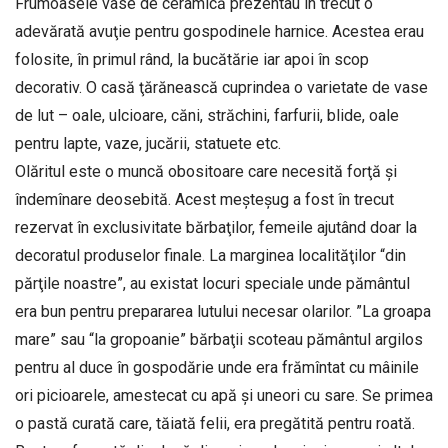
Frumoasele vase de ceramică prezentau în trecut o
adevărată avuţie pentru gospodinele harnice. Acestea erau
folosite, în primul rând, la bucătărie iar apoi în scop
decorativ. O casă ţărănească cuprindea o varietate de vase
de lut – oale, ulcioare, căni, străchini, farfurii, blide, oale
pentru lapte, vaze, jucării, statuete etc.
Olăritul este o muncă obositoare care necesită forţă şi
îndemînare deosebită. Acest meşteşug a fost în trecut
rezervat în exclusivitate bărbaţilor, femeile ajutând doar la
decoratul produselor finale. La marginea localităţilor “din
părţile noastre”, au existat locuri speciale unde pământul
era bun pentru prepararea lutului necesar olarilor. ”La groapa
mare” sau “la gropoanie” bărbaţii scoteau pământul argilos
pentru al duce în gospodărie unde era frămîntat cu mâinile
ori picioarele, amestecat cu apă şi uneori cu sare. Se primea
o pastă curată care, tăiată felii, era pregătită pentru roată.