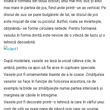
Roata e formată din două discuri, unul mai mic sus şi altul
mai mare în partea de jos, fiind unite printr−un ax vertical. Pe
discul de sus se pune bulgărele de lut, iar discul de jos
este mişcat de olar cu piciorul. Astfel, roata se învârteşte,
obţinându−se forme circulare netede. Pentru formarea
vasului în forma dorită este nevoie de o viteză de lucru şi o
tehnică deosebită.
După modelare, vasele se lasă la uscat câteva zile, la
umbră, pentru ca apoi să fie arse în cuptoare speciale.
Vasele pot fi ornamentate înainte de a le coace. Zmălţuirea
vaselor se face în funcţie de folosirea acestora, ca de
exemplu la blide se zmălţuieşte numai partea interioară şi
marginea iar cănile în întregime.
Vasele pot fi decorate printr−o tehnică la care în vârful unui
corn de vită se pune pana de gâscă prin care se scurge