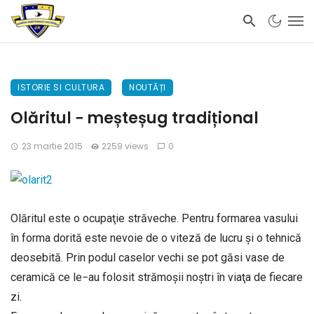
ISTORIE SI CULTURA
NOUTĂȚI
Olăritul − meșteșug tradițional
23 martie 2015
2259 views
0
Olăritul este o ocupaţie străveche. Pentru formarea vasului
în forma dorită este nevoie de o viteză de lucru şi o tehnică
deosebită. Prin podul caselor vechi se pot găsi vase de
ceramică ce le−au folosit strămoşii noştri în viaţa de fiecare
zi.