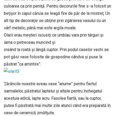
culoarea ca prin peniţă. Pentru decorurile fine s−a folosit un
beţişor în capul căruia se leagă fire de păr de la mistreţ. Un
alt tip de decoraţie se obţine prin zgârierea vasului cu un
vârf metalic, până mai este argila moale.
Olarii erau meşteri iscusiţi ce umblau vara prin târguri şi
iarna o petreceau muncind şi
creând la roată şi lângă cuptor. Prin podul caselor vechi se
pot găsi vase folosite de gospodine cândva şi puse la
păstrat “ca amintire”.
Ţărăncile noastre aveau vase “anume” pentru fiertul
sarmalelor, păstratul laptelui şi altele pentru închegatul
acestuia adică, lapte acru. Fasolea fiartă, sau la cuptor,
putea fi păstrată mai multe zile atunci când era preparată în
vase de ceramică zmălţuite.