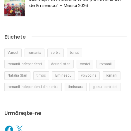
de Eminescu” – Mesici 2026
Etichete
Varset
romania
serbia
banat
romanii independenti
dorinel stan
costei
romanii
Natalia Stan
timoc
Eminescu
voivodina
romani
romanii independenti din serbia
timisoara
glasul cerbiciei
Urmărește-ne
Facebook
X