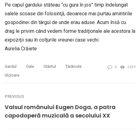
Pe capul gardului stăteau “cu gura în jos” timp îndelungat
oalele scoase din folosinţă, deoarece mai purtau amintirile
gospodinei din târgul de unde erau aduse. Acum însă cu
drag le privim când vedem forme tradiţionale ale acestora la
expoziţii sau în colţurile vreunei case vechi.
Aurelia Crăiete
Gardul
Oale
Olăritul
Țărăncile
0
2259
Ulcioare
PREVIOUS
Valsul românului Eugen Doga, a patra
capodoperă muzicală a secolului XX