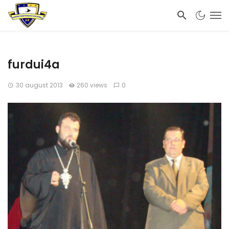
furdui4a
30 august 2013
260 views
0