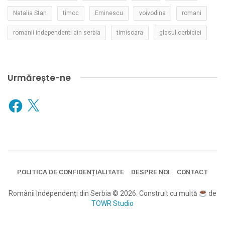
Natalia Stan
timoc
Eminescu
voivodina
romani
romanii independenti din serbia
timisoara
glasul cerbiciei
Urmărește-ne
Facebook
X
POLITICA DE CONFIDENȚIALITATE
DESPRE NOI
CONTACT
Românii Independenți din Serbia © 2026. Construit cu multă
de
TOWR Studio