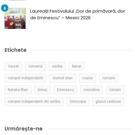
Laureații Festivalului „Dor de primăvară, dor
de Eminescu” – Mesici 2026
Etichete
Varset
romania
serbia
banat
romanii independenti
dorinel stan
costei
romanii
Natalia Stan
timoc
Eminescu
voivodina
romani
romanii independenti din serbia
timisoara
glasul cerbiciei
Urmărește-ne