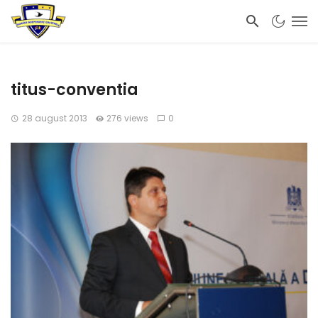
titus-conventia
28 august 2013
276 views
0