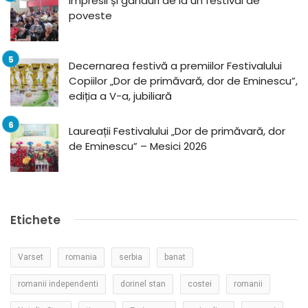
Impresii și gânduri de la un festival de
poveste
Decernarea festivă a premiilor Festivalului
Copiilor „Dor de primăvară, dor de Eminescu”,
ediția a V-a, jubiliară
Laureații Festivalului „Dor de primăvară, dor
de Eminescu” – Mesici 2026
Etichete
Varset
romania
serbia
banat
romanii independenti
dorinel stan
costei
romanii