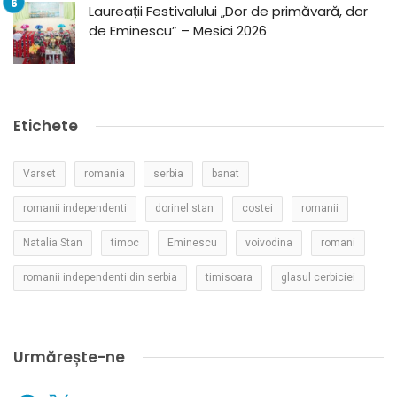
Laureații Festivalului „Dor de primăvară, dor
de Eminescu” – Mesici 2026
Etichete
Varset
romania
serbia
banat
romanii independenti
dorinel stan
costei
romanii
Natalia Stan
timoc
Eminescu
voivodina
romani
romanii independenti din serbia
timisoara
glasul cerbiciei
Urmărește-ne