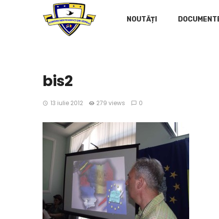
NOUTĂȚI
DOCUMENT
bis2
13 iulie 2012
279 views
0