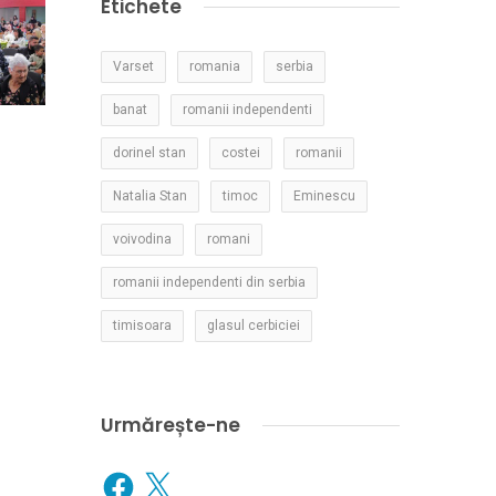
Etichete
Varset
romania
serbia
banat
romanii independenti
dorinel stan
costei
romanii
Natalia Stan
timoc
Eminescu
voivodina
romani
romanii independenti din serbia
timisoara
glasul cerbiciei
Urmărește-ne
Facebook
X