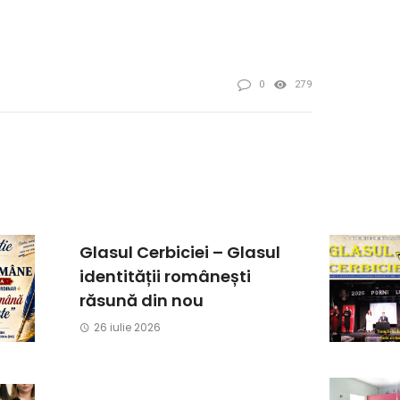
0
279
Glasul Cerbiciei – Glasul
identității românești
răsună din nou
26 iulie 2026