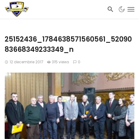
25152436_1784638571560561_52090
83668349233349_n
12 decembrie 2017
315 views
0