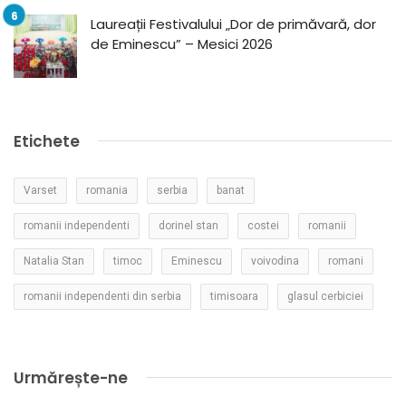
Laureații Festivalului „Dor de primăvară, dor
de Eminescu” – Mesici 2026
Etichete
Varset
romania
serbia
banat
romanii independenti
dorinel stan
costei
romanii
Natalia Stan
timoc
Eminescu
voivodina
romani
romanii independenti din serbia
timisoara
glasul cerbiciei
Urmărește-ne