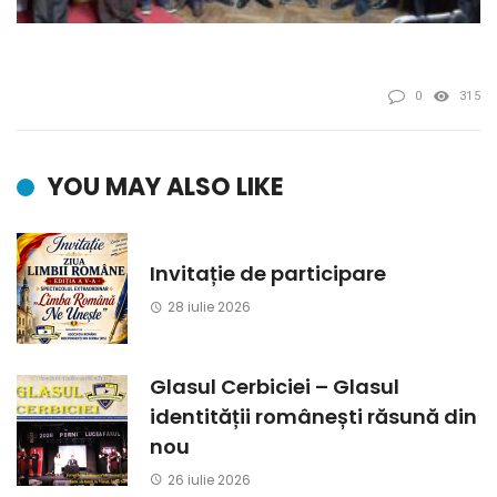
0
315
YOU MAY ALSO LIKE
Invitație de participare
28 iulie 2026
Glasul Cerbiciei – Glasul
identității românești răsună din
nou
26 iulie 2026