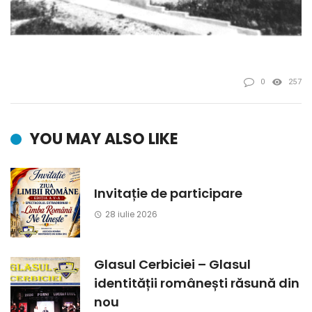
0
257
YOU MAY ALSO LIKE
Invitație de participare
28 iulie 2026
Glasul Cerbiciei – Glasul
identității românești răsună din
nou