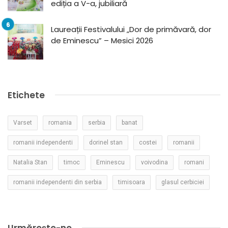
ediția a V-a, jubiliară
Laureații Festivalului „Dor de primăvară, dor
de Eminescu” – Mesici 2026
Etichete
Varset
romania
serbia
banat
romanii independenti
dorinel stan
costei
romanii
Natalia Stan
timoc
Eminescu
voivodina
romani
romanii independenti din serbia
timisoara
glasul cerbiciei
Urmărește-ne