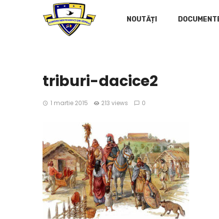
NOUTĂȚI
DOCUMENT
triburi-dacice2
1 martie 2015
213 views
0