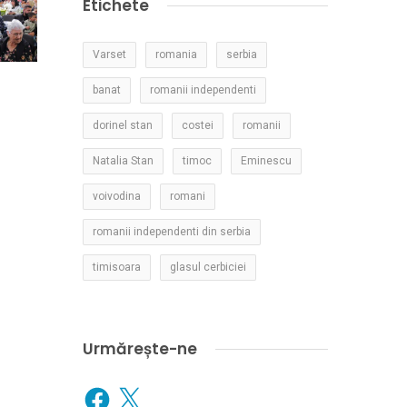
Etichete
Varset
romania
serbia
banat
romanii independenti
dorinel stan
costei
romanii
Natalia Stan
timoc
Eminescu
voivodina
romani
romanii independenti din serbia
timisoara
glasul cerbiciei
Urmărește-ne
Facebook
X