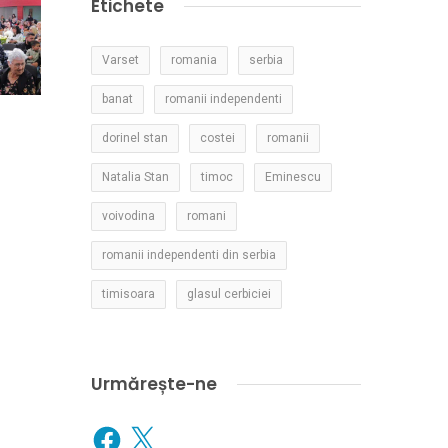
Etichete
Varset
romania
serbia
banat
romanii independenti
dorinel stan
costei
romanii
Natalia Stan
timoc
Eminescu
voivodina
romani
romanii independenti din serbia
timisoara
glasul cerbiciei
Urmărește-ne
Facebook
X