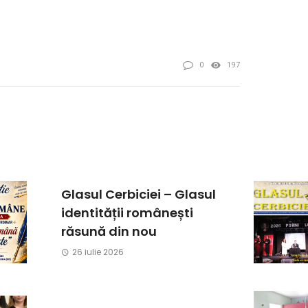
0
197
Glasul Cerbiciei – Glasul
identității românești
răsună din nou
26 iulie 2026