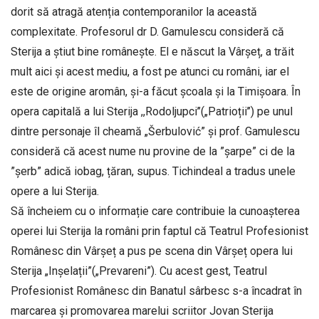
dorit să atragă atenția contemporanilor la această
complexitate. Profesorul dr D. Gamulescu consideră că
Sterija a știut bine românește. El e născut la Vârșeț, a trăit
mult aici și acest mediu, a fost pe atunci cu români, iar el
este de origine aromân, și-a făcut școala și la Timișoara. În
opera capitală a lui Sterija ,,Rodoljupci’’(„Patrioții’’) pe unul
dintre personaje îl cheamă „Šerbulović” și prof. Gamulescu
consideră că acest nume nu provine de la ”șarpe” ci de la
”șerb” adică iobag, țăran, supus. Tichindeal a tradus unele
opere a lui Sterija.
Să încheiem cu o informație care contribuie la cunoașterea
operei lui Sterija la români prin faptul că Teatrul Profesionist
Românesc din Vârșeț a pus pe scena din Vârșeț opera lui
Sterija „Inșelații”(„Prevareni”). Cu acest gest, Teatrul
Profesionist Românesc din Banatul sârbesc s-a încadrat în
marcarea și promovarea marelui scriitor Jovan Sterija