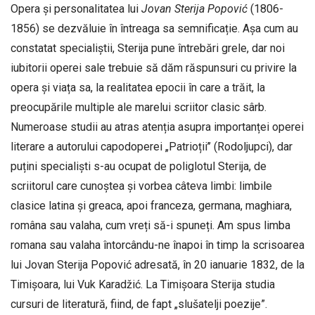
Opera și personalitatea lui
Jovan Sterija Popović
(1806-
1856) se dezvăluie în întreaga sa semnificație. Așa cum au
constatat specialiștii, Sterija pune întrebări grele, dar noi
iubitorii operei sale trebuie să dăm răspunsuri cu privire la
opera și viața sa, la realitatea epocii în care a trăit, la
preocupările multiple ale marelui scriitor clasic sârb.
Numeroase studii au atras atenția asupra importanței operei
literare a autorului capodoperei „Patrioții’’ (Rodoljupci), dar
puțini specialiști s-au ocupat de poliglotul Sterija, de
scriitorul care cunoștea și vorbea câteva limbi: limbile
clasice latina și greaca, apoi franceza, germana, maghiara,
româna sau valaha, cum vreți să-i spuneți. Am spus limba
romana sau valaha întorcându-ne înapoi în timp la scrisoarea
lui Jovan Sterija Popović adresată, în 20 ianuarie 1832, de la
Timișoara, lui Vuk Karadžić. La Timișoara Sterija studia
cursuri de literatură, fiind, de fapt „slušatelji poezije”.