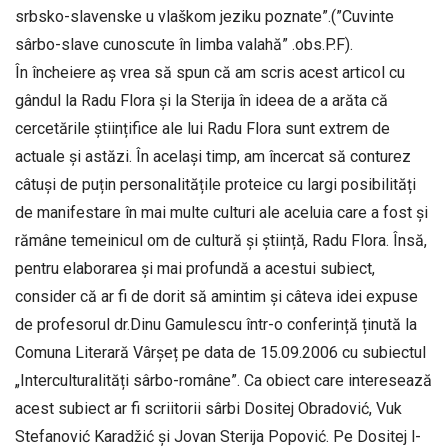
srbsko-slavenske u vlaškom jeziku poznate”.(”Cuvinte
sârbo-slave cunoscute în limba valahă” .obs.P.F).
În încheiere aș vrea să spun că am scris acest articol cu
gândul la Radu Flora și la Sterija în ideea de a arăta că
cercetările științifice ale lui Radu Flora sunt extrem de
actuale și astăzi. În același timp, am încercat să conturez
câtuși de puțin personalitățile proteice cu largi posibilități
de manifestare în mai multe culturi ale aceluia care a fost și
rămâne temeinicul om de cultură și știință, Radu Flora. Însă,
pentru elaborarea și mai profundă a acestui subiect,
consider că ar fi de dorit să amintim și câteva idei expuse
de profesorul dr.Dinu Gamulescu într-o conferință ținută la
Comuna Literară Vârșeț pe data de 15.09.2006 cu subiectul
„Interculturalități sârbo-române”. Ca obiect care interesează
acest subiect ar fi scriitorii sârbi Dositej Obradović, Vuk
Stefanović Karadžić și Jovan Sterija Popović. Pe Dositej l-