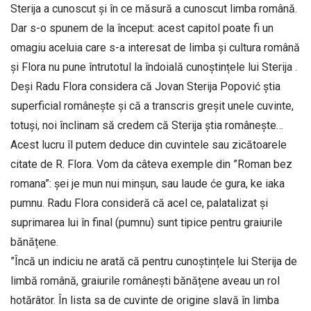
Sterija a cunoscut și în ce măsură a cunoscut limba română.
Dar s-o spunem de la început: acest capitol poate fi un
omagiu aceluia care s-a interesat de limba și cultura română
și Flora nu pune întrutotul la îndoială cunoștințele lui Sterija .
Deși Radu Flora considera că Jovan Sterija Popović știa
superficial românește și că a transcris greșit unele cuvinte,
totuși, noi înclinam să credem că Sterija știa românește…
Acest lucru îl putem deduce din cuvintele sau zicătoarele
citate de R. Flora. Vom da câteva exemple din ”Roman bez
romana”: șei je mun nui minșun, sau laude će gura, ke iaka
pumnu. Radu Flora consideră că acel ce, palatalizat și
suprimarea lui în final (pumnu) sunt tipice pentru graiurile
bănățene.
”Încă un indiciu ne arată că pentru cunoștințele lui Sterija de
limbă română, graiurile românești bănățene aveau un rol
hotărâtor. În lista sa de cuvinte de origine slavă în limba