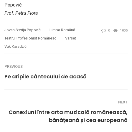
Popović.
Prof. Petru Flora
Jovan Sterija Popović
Limba Română
0
1005
Teatrul Profesionist Românesc
Varset
Vuk Karadžić
PREVIOUS
Pe aripile cântecului de acasă
NEXT
Conexiuni între arta muzicală românească,
bănățeană și cea europeană