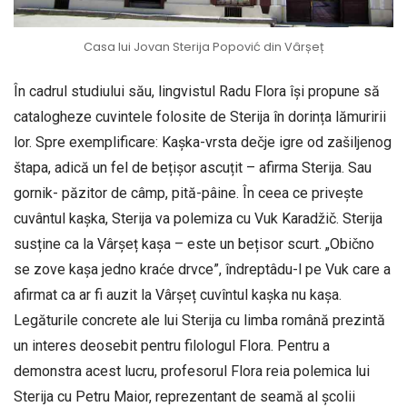
Casa lui Jovan Sterija Popović din Vârșeț
În cadrul studiului său, lingvistul Radu Flora își propune să
catalogheze cuvintele folosite de Sterija în dorința lămuririi
lor. Spre exemplificare: Kașka-vrsta dečje igre od zašiljenog
štapa, adică un fel de bețișor ascuțit – afirma Sterija. Sau
gornik- păzitor de câmp, pită-pâine. În ceea ce privește
cuvântul kașka, Sterija va polemiza cu Vuk Karadžič. Sterija
susține ca la Vârșeț kașa – este un bețisor scurt. „Obično
se zove kașa jedno kraće drvce”, îndreptâdu-l pe Vuk care a
afirmat ca ar fi auzit la Vârșeț cuvîntul kașka nu kașa.
Legăturile concrete ale lui Sterija cu limba română prezintă
un interes deosebit pentru filologul Flora. Pentru a
demonstra acest lucru, profesorul Flora reia polemica lui
Sterija cu Petru Maior, reprezentant de seamă al școlii