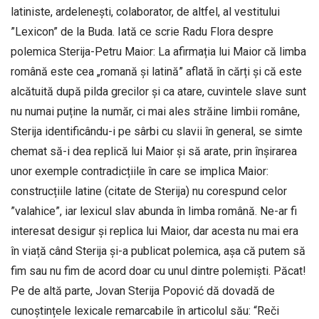
latiniste, ardelenești, colaborator, de altfel, al vestitului
”Lexicon” de la Buda. Iată ce scrie Radu Flora despre
polemica Sterija-Petru Maior: La afirmația lui Maior că limba
română este cea „romană și latină” aflată în cărți și că este
alcătuită după pilda grecilor și ca atare, cuvintele slave sunt
nu numai puține la număr, ci mai ales străine limbii române,
Sterija identificându-i pe sârbi cu slavii în general, se simte
chemat să-i dea replică lui Maior și să arate, prin înșirarea
unor exemple contradicțiile în care se implica Maior:
construcțiile latine (citate de Sterija) nu corespund celor
”valahice”, iar lexicul slav abunda în limba română. Ne-ar fi
interesat desigur și replica lui Maior, dar acesta nu mai era
în viață când Sterija și-a publicat polemica, așa că putem să
fim sau nu fim de acord doar cu unul dintre polemiști. Păcat!
Pe de altă parte, Jovan Sterija Popović dă dovadă de
cunoștințele lexicale remarcabile în articolul său: “Reči