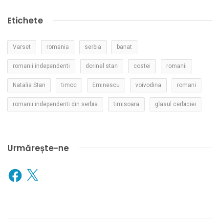
Etichete
Varset
romania
serbia
banat
romanii independenti
dorinel stan
costei
romanii
Natalia Stan
timoc
Eminescu
voivodina
romani
romanii independenti din serbia
timisoara
glasul cerbiciei
Urmărește-ne
Facebook
X