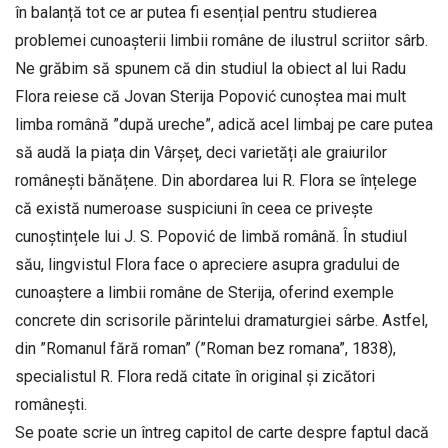
în balanță tot ce ar putea fi esențial pentru studierea
problemei cunoașterii limbii române de ilustrul scriitor sârb.
Ne grăbim să spunem că din studiul la obiect al lui Radu
Flora reiese că Jovan Sterija Popović cunoștea mai mult
limba română ”după ureche”, adică acel limbaj pe care putea
să audă la piața din Vârșeț, deci varietăți ale graiurilor
românești bănățene. Din abordarea lui R. Flora se înțelege
că există numeroase suspiciuni în ceea ce privește
cunoștințele lui J. S. Popović de limbă română. În studiul
său, lingvistul Flora face o apreciere asupra gradului de
cunoaștere a limbii române de Sterija, oferind exemple
concrete din scrisorile părintelui dramaturgiei sârbe. Astfel,
din ”Romanul fără roman” (”Roman bez romana”, 1838),
specialistul R. Flora redă citate în original și zicători
românești.
Se poate scrie un întreg capitol de carte despre faptul dacă