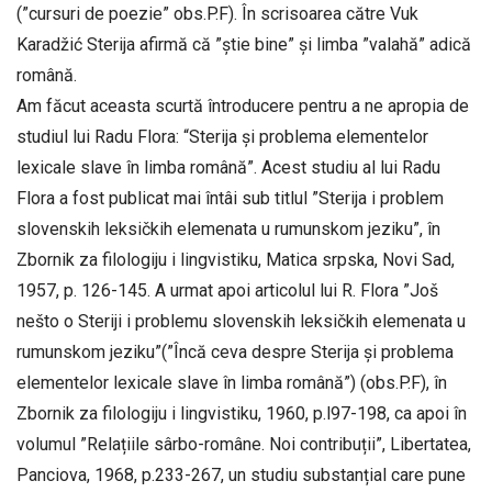
(”cursuri de poezie” obs.P.F). În scrisoarea către Vuk
Karadžić Sterija afirmă că ”știe bine” și limba ”valahă” adică
română.
Am făcut aceasta scurtă întroducere pentru a ne apropia de
studiul lui Radu Flora: “Sterija și problema elementelor
lexicale slave în limba română”. Acest studiu al lui Radu
Flora a fost publicat mai întâi sub titlul ”Sterija i problem
slovenskih leksičkih elemenata u rumunskom jeziku”, în
Zbornik za filologiju i lingvistiku, Matica srpska, Novi Sad,
1957, p. 126-145. A urmat apoi articolul lui R. Flora ”Još
nešto o Steriji i problemu slovenskih leksičkih elemenata u
rumunskom jeziku”(”Încă ceva despre Sterija și problema
elementelor lexicale slave în limba română”) (obs.P.F), în
Zbornik za filologiju i lingvistiku, 1960, p.l97-198, ca apoi în
volumul ”Relațiile sârbo-române. Noi contribuții”, Libertatea,
Panciova, 1968, p.233-267, un studiu substanțial care pune