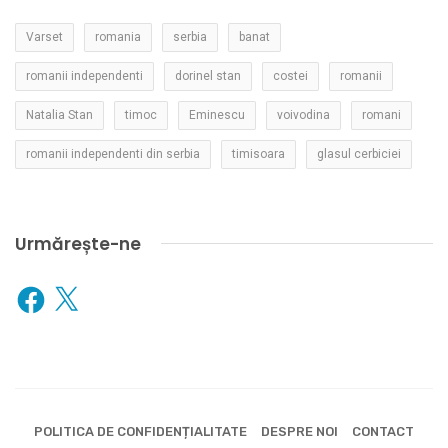
Varset
romania
serbia
banat
romanii independenti
dorinel stan
costei
romanii
Natalia Stan
timoc
Eminescu
voivodina
romani
romanii independenti din serbia
timisoara
glasul cerbiciei
Urmărește-ne
Facebook
X
POLITICA DE CONFIDENȚIALITATE
DESPRE NOI
CONTACT