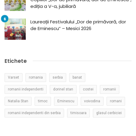
ediția a V-a, jubiliară
Laureații Festivalului „Dor de primăvară, dor
de Eminescu” – Mesici 2026
Etichete
Varset
romania
serbia
banat
romanii independenti
dorinel stan
costei
romanii
Natalia Stan
timoc
Eminescu
voivodina
romani
romanii independenti din serbia
timisoara
glasul cerbiciei