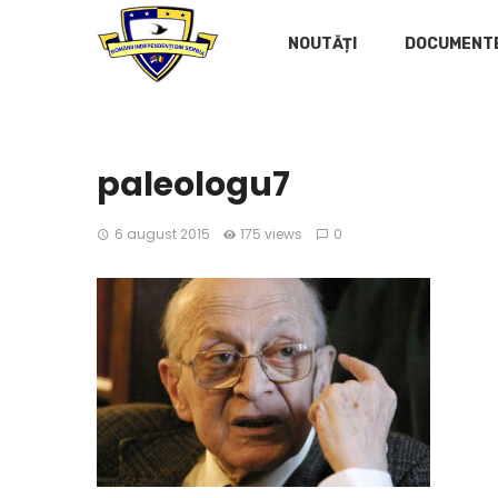
NOUTĂȚI
DOCUMENT
paleologu7
6 august 2015
175 views
0