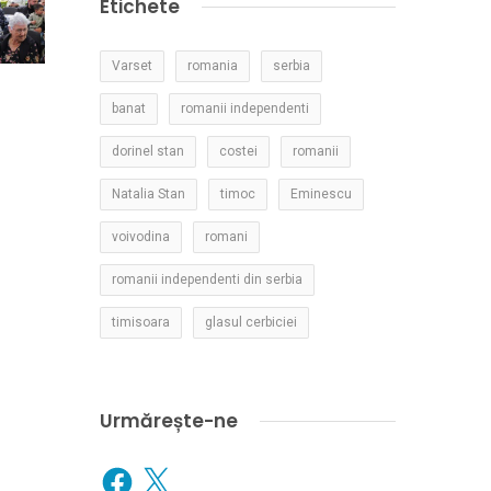
Etichete
Varset
romania
serbia
banat
romanii independenti
dorinel stan
costei
romanii
Natalia Stan
timoc
Eminescu
voivodina
romani
romanii independenti din serbia
timisoara
glasul cerbiciei
Urmărește-ne
Facebook
X