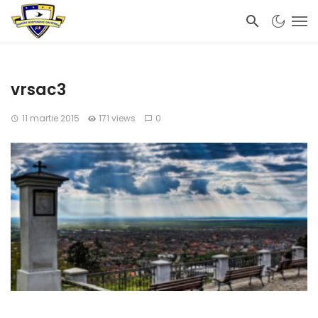
vrsac3
11 martie 2015
171 views
0