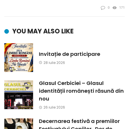
0
171
YOU MAY ALSO LIKE
Invitație de participare
28 iulie 2026
Glasul Cerbiciei – Glasul
identității românești răsună din
nou
26 iulie 2026
Decernarea festivă a premiilor
Festivalului Copiilor „Dor de