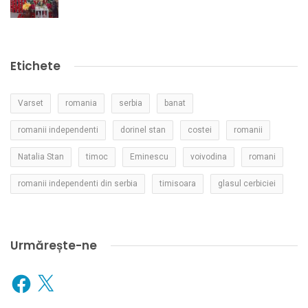
Etichete
Varset
romania
serbia
banat
romanii independenti
dorinel stan
costei
romanii
Natalia Stan
timoc
Eminescu
voivodina
romani
romanii independenti din serbia
timisoara
glasul cerbiciei
Urmărește-ne
Facebook
X