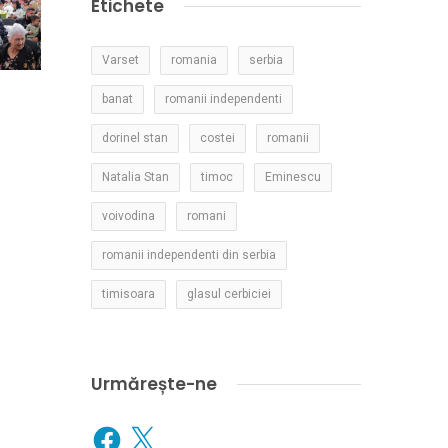
Etichete
Varset
romania
serbia
banat
romanii independenti
dorinel stan
costei
romanii
Natalia Stan
timoc
Eminescu
voivodina
romani
romanii independenti din serbia
timisoara
glasul cerbiciei
Urmărește-ne
Facebook
X