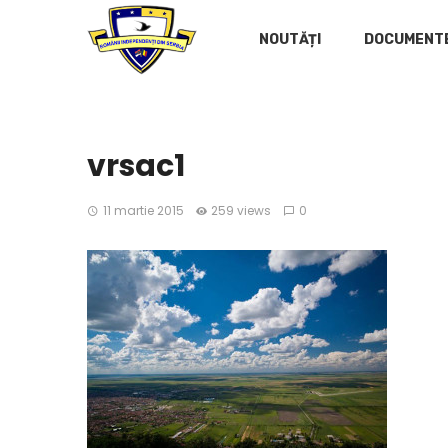
NOUTĂȚI
DOCUMENT
vrsac1
11 martie 2015
259 views
0