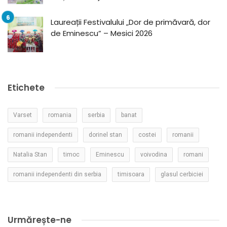
Laureații Festivalului „Dor de primăvară, dor
de Eminescu” – Mesici 2026
Etichete
Varset
romania
serbia
banat
romanii independenti
dorinel stan
costei
romanii
Natalia Stan
timoc
Eminescu
voivodina
romani
romanii independenti din serbia
timisoara
glasul cerbiciei
Urmărește-ne