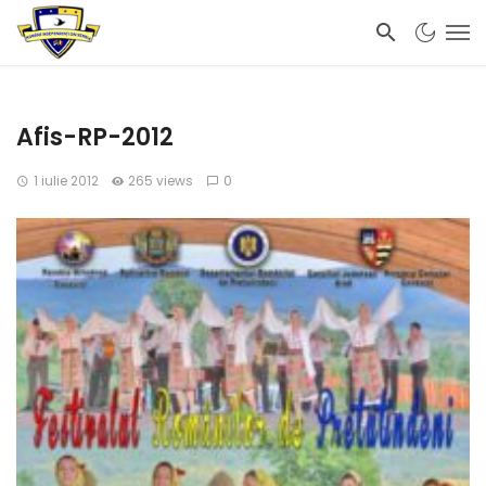
Afis-RP-2012
1 iulie 2012
265 views
0