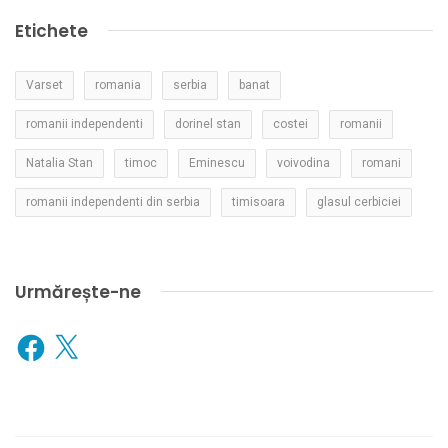
Etichete
Varset
romania
serbia
banat
romanii independenti
dorinel stan
costei
romanii
Natalia Stan
timoc
Eminescu
voivodina
romani
romanii independenti din serbia
timisoara
glasul cerbiciei
Urmărește-ne
Facebook
X