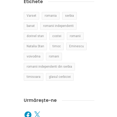
Etichete
Varset
romania
serbia
banat
romanii independenti
dorinel stan
costei
romanii
Natalia Stan
timoc
Eminescu
voivodina
romani
romanii independenti din serbia
timisoara
glasul cerbiciei
Urmărește-ne
Facebook
X