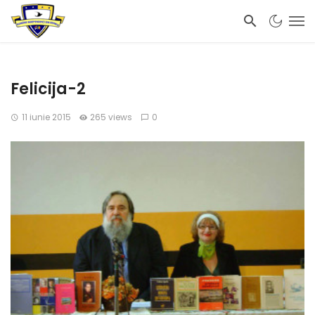
Felicija-2
11 iunie 2015
265 views
0