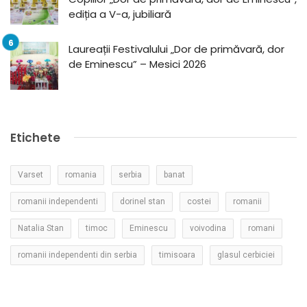
ediția a V-a, jubiliară
Laureații Festivalului „Dor de primăvară, dor
de Eminescu” – Mesici 2026
Etichete
Varset
romania
serbia
banat
romanii independenti
dorinel stan
costei
romanii
Natalia Stan
timoc
Eminescu
voivodina
romani
romanii independenti din serbia
timisoara
glasul cerbiciei