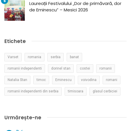
Laureații Festivalului „Dor de primăvară, dor
de Eminescu” – Mesici 2026
Etichete
Varset
romania
serbia
banat
romanii independenti
dorinel stan
costei
romanii
Natalia Stan
timoc
Eminescu
voivodina
romani
romanii independenti din serbia
timisoara
glasul cerbiciei
Urmărește-ne
Facebook
X