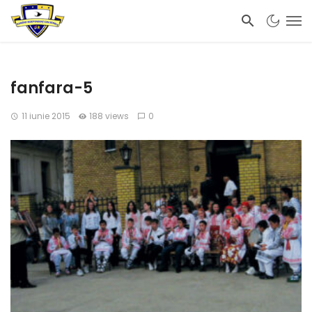
fanfara-5
11 iunie 2015
188 views
0