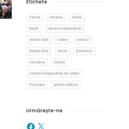
Etichete
Varset
romania
serbia
banat
romanii independenti
dorinel stan
costei
romanii
Natalia Stan
timoc
Eminescu
voivodina
romani
romanii independenti din serbia
timisoara
glasul cerbiciei
Urmărește-ne
Facebook
X