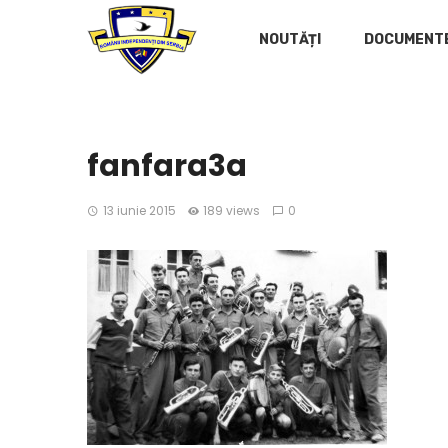
NOUTĂȚI
DOCUMENT
fanfara3a
13 iunie 2015
189 views
0