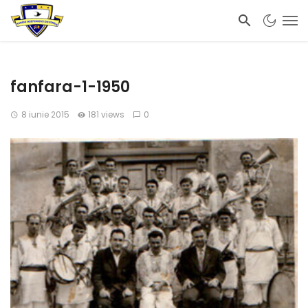
fanfara-1-1950
8 iunie 2015
181 views
0