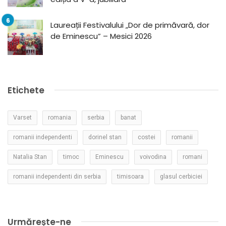
Laureații Festivalului „Dor de primăvară, dor
de Eminescu” – Mesici 2026
Etichete
Varset
romania
serbia
banat
romanii independenti
dorinel stan
costei
romanii
Natalia Stan
timoc
Eminescu
voivodina
romani
romanii independenti din serbia
timisoara
glasul cerbiciei
Urmărește-ne