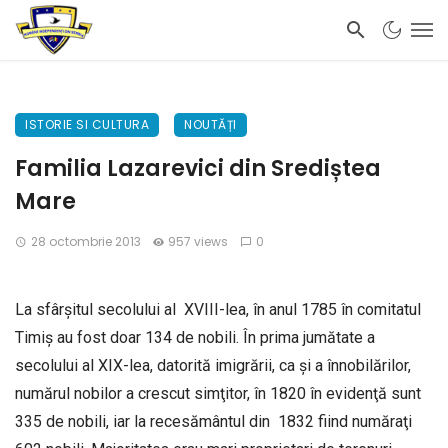
ISTORIE SI CULTURA
NOUTĂȚI
Familia Lazarevici din Srediștea
Mare
28 octombrie 2013
957 views
0
La sfârşitul secolului al XVIII-lea, în anul 1785 în comitatul
Timiş au fost doar 134 de nobili. În prima jumătate a
secolului al XIX-lea, datorită imigrării, ca şi a înnobilărilor,
numărul nobilor a crescut simţitor, în 1820 în evidenţă sunt
335 de nobili, iar la recesământul din 1832 fiind număraţi