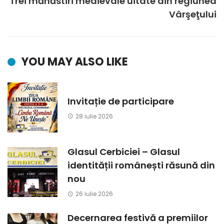
Trei mănăstiri medievale uitate din regiunea
Vârşeţului
YOU MAY ALSO LIKE
Invitație de participare
28 iulie 2026
Glasul Cerbiciei – Glasul
identității românești răsună din
nou
26 iulie 2026
Decernarea festivă a premiilor