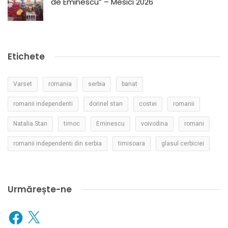
de Eminescu” – Mesici 2026
Etichete
Varset
romania
serbia
banat
romanii independenti
dorinel stan
costei
romanii
Natalia Stan
timoc
Eminescu
voivodina
romani
romanii independenti din serbia
timisoara
glasul cerbiciei
Urmărește-ne
Facebook
X