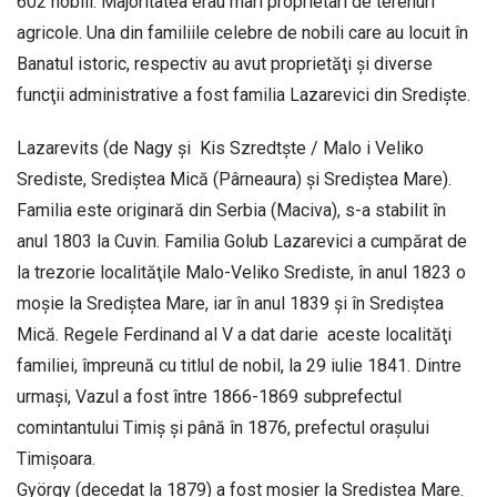
602 nobili. Majoritatea erau mari proprietari de terenuri
agricole. Una din familiile celebre de nobili care au locuit în
Banatul istoric, respectiv au avut proprietăţi şi diverse
funcţii administrative a fost familia Lazarevici din Sredişte.
Lazarevits (de Nagy şi Kis Szredtşte / Malo i Veliko
Srediste, Srediştea Mică (Pârneaura) şi Srediştea Mare).
Familia este originară din Serbia (Maciva), s-a stabilit în
anul 1803 la Cuvin. Familia Golub Lazarevici a cumpărat de
la trezorie loca­lităţile Malo-Veliko Srediste, în anul 1823 o
moşie la Srediştea Mare, iar în anul 1839 şi în Srediştea
Mică. Regele Ferdinand al V a dat darie aceste localităţi
familiei, împreună cu titlul de nobil, la 29 iulie 1841. Dintre
urmaşi, Vazul a fost între 1866-1869 subprefectul
comintantului Timiş şi până în 1876, prefectul oraşului
Timişoara.
György (decedat la 1879) a fost moşier la Sre­diştea Mare.