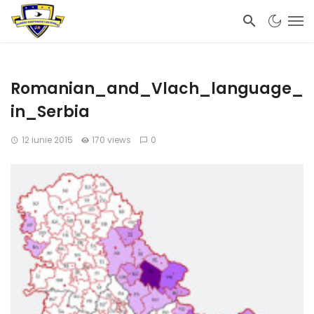
Romanian_and_Vlach_language_
in_Serbia
12 iunie 2015
170 views
0