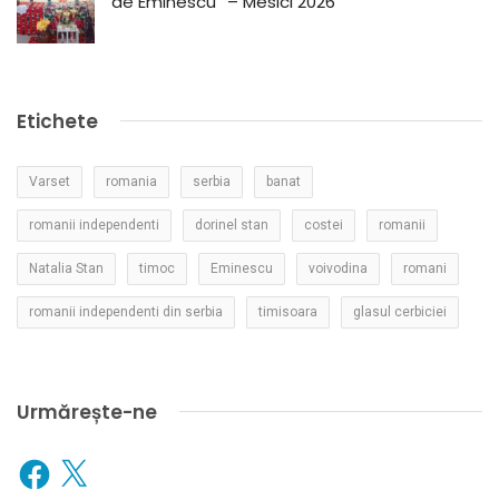
de Eminescu” – Mesici 2026
Etichete
Varset
romania
serbia
banat
romanii independenti
dorinel stan
costei
romanii
Natalia Stan
timoc
Eminescu
voivodina
romani
romanii independenti din serbia
timisoara
glasul cerbiciei
Urmărește-ne
Facebook
X