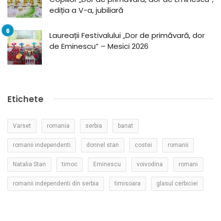
ediția a V-a, jubiliară
Laureații Festivalului „Dor de primăvară, dor
de Eminescu” – Mesici 2026
Etichete
Varset
romania
serbia
banat
romanii independenti
dorinel stan
costei
romanii
Natalia Stan
timoc
Eminescu
voivodina
romani
romanii independenti din serbia
timisoara
glasul cerbiciei