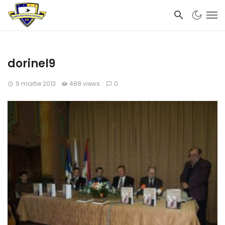
dorinel9
9 martie 2013
488 views
0