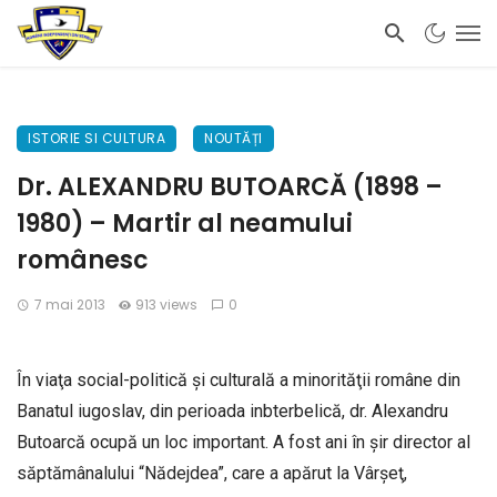
ISTORIE SI CULTURA
NOUTĂȚI
Dr. ALEXANDRU BUTOARCĂ (1898 –
1980) – Martir al neamului
românesc
7 mai 2013
913 views
0
În viaţa social-politică şi culturală a minorităţii române din
Banatul iugoslav, din perioada inbterbelică, dr. Alexandru
Butoarcă ocupă un loc important. A fost ani în şir director al
săptămânalului “Nădejdea”, care a apărut la Vârşeţ,