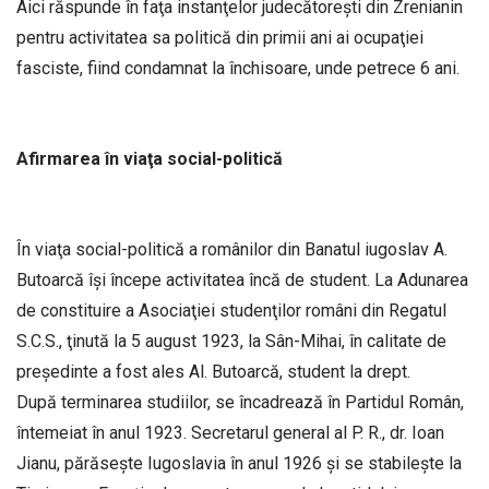
Aici răspunde în faţa instanţelor judecătoreşti din Zrenianin
pentru activitatea sa politică din primii ani ai ocupaţiei
fasciste, fiind condamnat la închisoare, unde petrece 6 ani.
Afirmarea în viaţa social-politică
În viaţa social-politică a românilor din Banatul iugoslav A.
Butoarcă îşi începe activitatea încă de student. La Adunarea
de constituire a Asociaţiei studenţilor români din Regatul
S.C.S., ţinută la 5 august 1923, la Sân-Mihai, în calitate de
preşedinte a fost ales Al. Butoarcă, student la drept.
După terminarea studiilor, se încadrează în Partidul Român,
întemeiat în anul 1923. Secretarul general al P. R., dr. Ioan
Jianu, părăseşte Iugoslavia în anul 1926 şi se stabileşte la