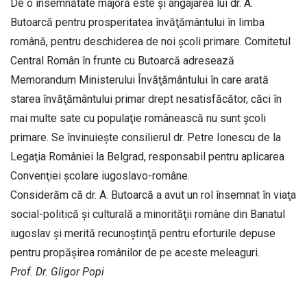
De o însemnătate majoră este şi angajarea lui dr. A.
Butoarcă pentru prosperitatea învăţământului în limba
română, pentru deschiderea de noi şcoli primare. Comitetul
Central Român în frunte cu Butoarcă adresează
Memorandum Ministerului Învăţământului în care arată
starea învăţământului primar drept nesatisfăcător, căci în
mai multe sate cu populaţie românească nu sunt şcoli
primare. Se învinuieşte consilierul dr. Petre Ionescu de la
Legaţia României la Belgrad, responsabil pentru aplicarea
Convenţiei şcolare iugoslavo-române.
Considerăm că dr. A. Butoarcă a avut un rol însemnat în viaţa
social-politică şi culturală a minorităţii române din Banatul
iugoslav şi merită recunoştinţă pentru eforturile depuse
pentru propăşirea românilor de pe aceste meleaguri.
Prof. Dr. Gligor Popi