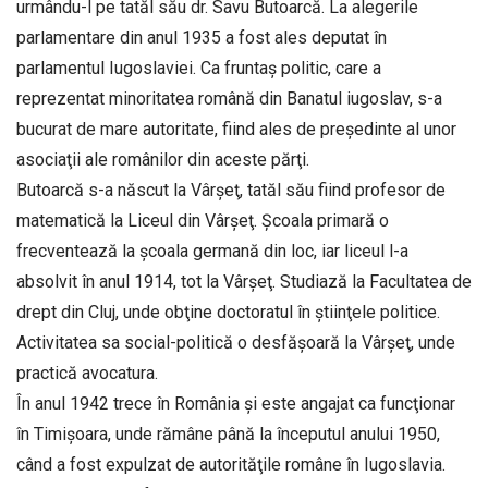
urmându-l pe tatăl său dr. Savu Butoarcă. La alegerile
parlamentare din anul 1935 a fost ales deputat în
parlamentul Iugoslaviei. Ca fruntaş politic, care a
reprezentat minoritatea română din Banatul iugoslav, s-a
bucurat de mare autoritate, fiind ales de preşedinte al unor
asociaţii ale românilor din aceste părţi.
Butoarcă s-a născut la Vârşeţ, tatăl său fiind profesor de
matematică la Liceul din Vârşeţ. Şcoala primară o
frecventează la şcoala germană din loc, iar liceul l-a
absolvit în anul 1914, tot la Vârşeţ. Studiază la Facultatea de
drept din Cluj, unde obţine doctoratul în ştiinţele politice.
Activitatea sa social-politică o desfăşoară la Vârşeţ, unde
practică avocatura.
În anul 1942 trece în România şi este angajat ca funcţionar
în Timişoara, unde rămâne până la începutul anului 1950,
când a fost expulzat de autorităţile române în Iugoslavia.