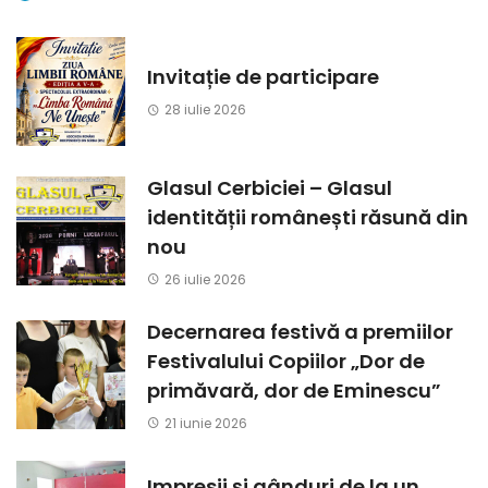
Invitație de participare
28 iulie 2026
Glasul Cerbiciei – Glasul
identității românești răsună din
nou
26 iulie 2026
Decernarea festivă a premiilor
Festivalului Copiilor „Dor de
primăvară, dor de Eminescu”
21 iunie 2026
Impresii și gânduri de la un