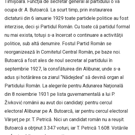
Timişoara. Funcţia de secretar general al partidului o va
ocupa dr. A. Butoarcă. La scurt timp, prin instaurarea
dictaturii din 6 ianuarie 1929 toate partidele politice au fost
interzise, deci şi Partidul Român. Cu toate că partidul formal
nu mai exista, totuşi s-a încercat o continuare a activităţii
politice, sub altă denumire. Fostul Partid Român se
reorganizează în Comitetul Central Român, pe baze noi.
Butoarcă a fost ales de noul secretar al partidului în
septembrie 1927, la consfătuirea din Alibunar, unde s-a
adus şi hotărârea ca ziarul “Nădejdea” să devină organ al
Partidului Român. La alegerile pentru Adunarea Naţională
din 8 noiembrie 1931 pe lista guvernamentală a lui P.
Živković românii au avut doi candidaţi: pentru cercul
electoral Alibunar pe A. Butoarcă, iar pentru cercul electoral
Vârşeţ pe pr. T. Petrică. Nici un candidat român nu a reuşit.
Butoarcă a obţinut 3.347 voturi, iar T. Petrică 1.608. Votările