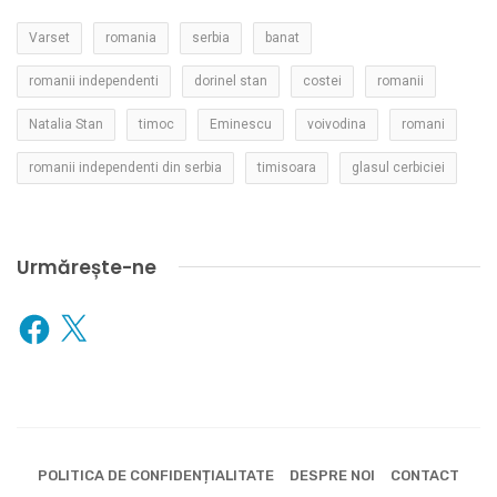
Varset
romania
serbia
banat
romanii independenti
dorinel stan
costei
romanii
Natalia Stan
timoc
Eminescu
voivodina
romani
romanii independenti din serbia
timisoara
glasul cerbiciei
Urmărește-ne
Facebook
X
POLITICA DE CONFIDENȚIALITATE
DESPRE NOI
CONTACT