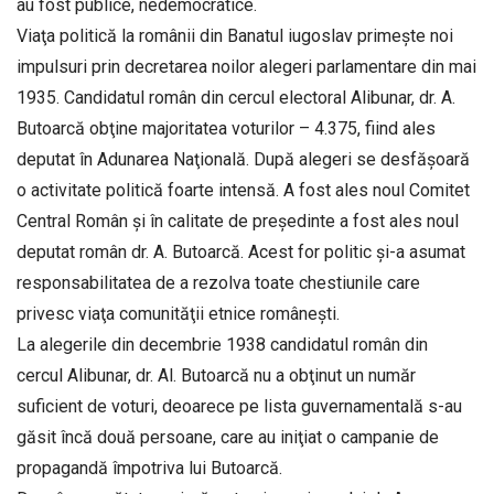
au fost publice, nedemocratice.
Viaţa politică la românii din Banatul iugoslav primeşte noi
impulsuri prin decretarea noilor alegeri parlamentare din mai
1935. Candidatul român din cercul electoral Alibunar, dr. A.
Butoarcă obţine majoritatea voturilor – 4.375, fiind ales
deputat în Adunarea Naţională. După alegeri se desfăşoară
o activitate politică foarte intensă. A fost ales noul Comitet
Central Român şi în calitate de preşedinte a fost ales noul
deputat român dr. A. Butoarcă. Acest for politic şi-a asumat
responsabilitatea de a rezolva toate chestiunile care
privesc viaţa comunităţii etnice româneşti.
La alegerile din decembrie 1938 candidatul român din
cercul Alibunar, dr. Al. Butoarcă nu a obţinut un număr
suficient de voturi, deoarece pe lista guvernamentală s-au
găsit încă două persoane, care au iniţiat o campanie de
propagandă împotriva lui Butoarcă.