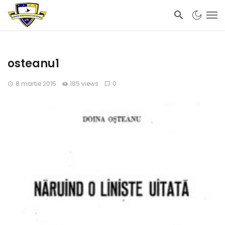
osteanu1
8 martie 2015
185 views
0