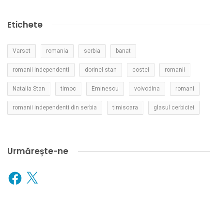
Etichete
Varset
romania
serbia
banat
romanii independenti
dorinel stan
costei
romanii
Natalia Stan
timoc
Eminescu
voivodina
romani
romanii independenti din serbia
timisoara
glasul cerbiciei
Urmărește-ne
Facebook
X