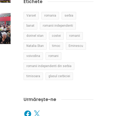
Etichete
Varset
romania
serbia
banat
romanii independenti
dorinel stan
costei
romanii
Natalia Stan
timoc
Eminescu
voivodina
romani
romanii independenti din serbia
timisoara
glasul cerbiciei
Urmărește-ne
Facebook
X