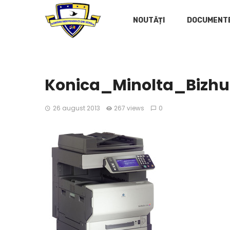
NOUTĂȚI
DOCUMENT
Konica_Minolta_Bizh
26 august 2013
267 views
0