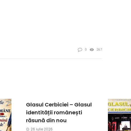
0
267
Glasul Cerbiciei – Glasul
identității românești
răsună din nou
26 iulie 2026