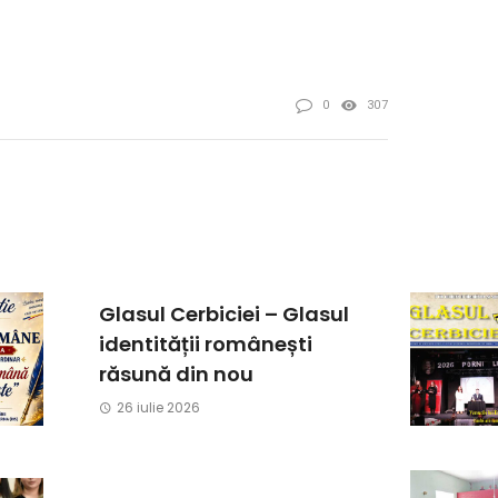
0
307
Glasul Cerbiciei – Glasul
identității românești
răsună din nou
26 iulie 2026