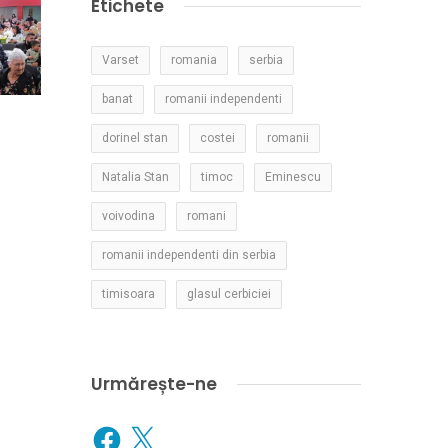
Etichete
Varset
romania
serbia
banat
romanii independenti
dorinel stan
costei
romanii
Natalia Stan
timoc
Eminescu
voivodina
romani
romanii independenti din serbia
timisoara
glasul cerbiciei
Urmărește-ne
Facebook
X