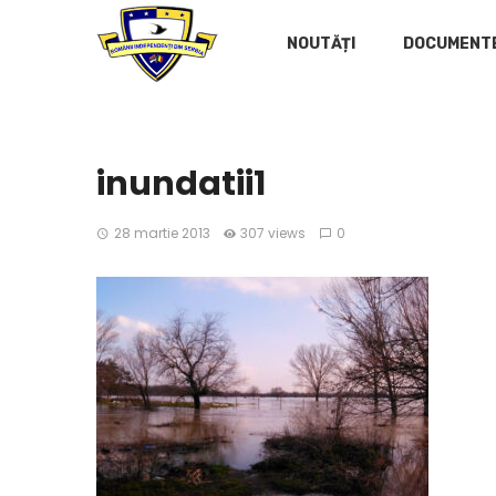
NOUTĂȚI
DOCUMENT
inundatii1
28 martie 2013
307 views
0