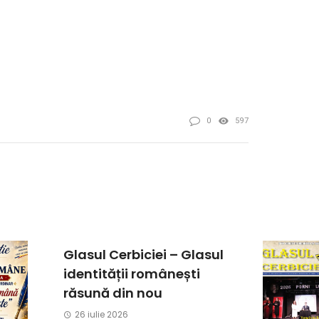
0
597
Glasul Cerbiciei – Glasul
identității românești
răsună din nou
26 iulie 2026