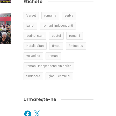
Etichete
Varset
romania
serbia
banat
romanii independenti
dorinel stan
costei
romanii
Natalia Stan
timoc
Eminescu
voivodina
romani
romanii independenti din serbia
timisoara
glasul cerbiciei
Urmărește-ne
Facebook
X